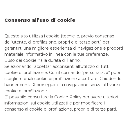
Protezione Civile dell’Emilia Romagna
Il primo intervento importante della Fondazione
Consenso all’uso di cookie
BSGSP a favore della Protezione Civile dell’Emilia
Romagna con una donazione per l’acquisto di presidi
sanitari
Questo sito utilizza i cookie (tecnici e, previo consenso
dell’utente, di profilazione, propri e di terze parti) per
continua a leggere
garantirti una migliore esperienza di navigazione e proporti
materiale informativo in linea con le tue preferenze.
L’uso dei cookie ha la durata di 1 anno.
SALUTE E RICERCA
Selezionando “accetta” acconsenti all’utilizzo di tutti i
cookie di profilazione. Con il comando “personalizza” puoi
scegliere quali cookie di profilazione accettare. Chiudendo il
banner con la X proseguirai la navigazione senza attivare i
1
cookie di profilazione.
E’ possibile consultare la
Cookie Policy
per avere ulteriori
informazioni sui cookie utilizzati e per modificare il
consenso ai cookie di profilazione, propri e di terze parti.
LINK UTILI
CONTATTACI