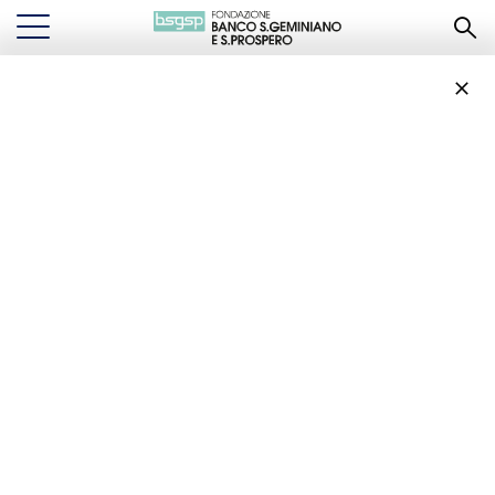
“Note di Stelle 2021” in
Piazza XX Settembre
con Modenamoremio
“NOTE DI STELLE 2021” IN PIAZZA XX SETTEMBRE CON
...
EVENTI
MODENAMOREMIO