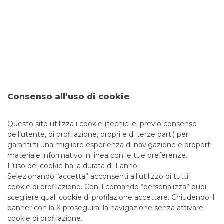
Modena si illumina
SOCIETÀ
TUTTE LE CATEGORIE
Consenso all’uso di cookie
MUSICA
SOCIETÀ
Questo sito utilizza i cookie (tecnici e, previo consenso
dell’utente, di profilazione, propri e di terze parti) per
garantirti una migliore esperienza di navigazione e proporti
materiale informativo in linea con le tue preferenze.
L’uso dei cookie ha la durata di 1 anno.
Selezionando “accetta” acconsenti all’utilizzo di tutti i
PER SAPERNE DI PIÙ
cookie di profilazione. Con il comando “personalizza” puoi
scegliere quali cookie di profilazione accettare. Chiudendo il
banner con la X proseguirai la navigazione senza attivare i
cookie di profilazione.
CONTATTI