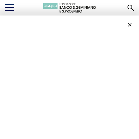
Il Concerto “Gloria in
excelsis Deo” eseguito
in onore del Santo
Patrono di Modena
IL CONCERTO “GLORIA IN EXCELSIS DEO” ESEGUITO IN ONORE DEL
...
EVENTI
SANTO PATRONO DI MODENA