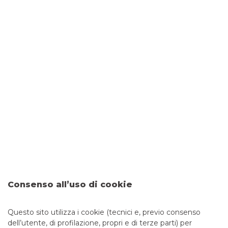
Natale 2020 - Il Centro Storico di
Modena si illumina
SOCIETÀ
Il Concerto “Gloria in excelsis Deo”
eseguito in onore del Santo
Patrono di Modena
MUSICA
TUTTE LE CATEGORIE
Consenso all’uso di cookie
MUSICA
SOCIETÀ
Questo sito utilizza i cookie (tecnici e, previo consenso
dell’utente, di profilazione, propri e di terze parti) per