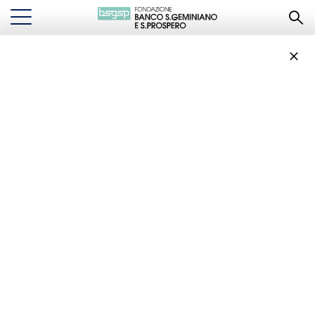
“Note di Stelle 2022”
Rassegna di eventi
culturali in Piazza XX
Settembre a Modena
“NOTE DI STELLE 2022” RASSEGNA DI EVENTI CULTURALI IN PIAZZA XX
...
EVENTI
SETTEMBRE A MODENA