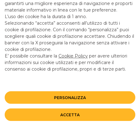
garantirti una migliore esperienza di navigazione e proporti
materiale informativo in linea con le tue preferenze.
L’uso dei cookie ha la durata di 1 anno.
Selezionando “accetta” acconsenti all’utilizzo di tutti i
PER SAPERNE DI PIÙ
cookie di profilazione. Con il comando “personalizza” puoi
scegliere quali cookie di profilazione accettare. Chiudendo il
banner con la X proseguirai la navigazione senza attivare i
cookie di profilazione.
CONTATTI
E’ possibile consultare la
Cookie Policy
per avere ulteriori
informazioni sui cookie utilizzati e per modificare il
consenso ai cookie di profilazione, propri e di terze parti.
LINK UTILI
CONTATTACI
PERSONALIZZA
ALTRI SITI DEL GRUPPO
ACCETTA
Privacy
Cookie Policy